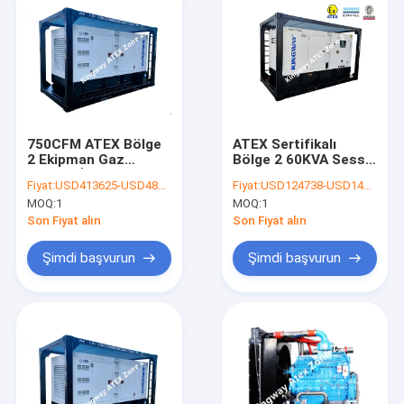
750CFM ATEX Bölge
ATEX Sertifikalı
2 Ekipman Gaz
Bölge 2 60KVA Sessiz
Alanları İçin Ex Proof
Dizel Jeneratör Seti
Fiyat:
USD413625-USD486000
Fiyat:
USD124738-USD145000
Dizel Motor
Entegre Kaldırma
MOQ:
1
MOQ:
1
Çerçevesi
Son Fiyat alın
Son Fiyat alın
Şimdi başvurun
Şimdi başvurun
Ana sayfa
Ürünler
Hakkımızda