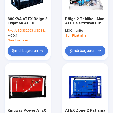
Fabrika turu
Kalite kontrol
300KVA ATEX Bölge 2
Bölge 2 Tehlikeli Alan
Ekipman ATEX
ATEX Sertifikalı Dizel
Bize ulaşın
Jeneratör Sessiz Tip
Motor Güç Paketi
Fiyat:
USD332563-USD382564
MOQ:
1 ünite
80HP
MOQ:
1
Son Fiyat alın
Haberler
Son Fiyat alın
Tüm servis talepleri
Şimdi başvurun
Şimdi başvurun
Gaz Jeneratörü
Dizel jeneratör
ATEX Zone 2 Ekipmanı
DNV 2.7-1 Açık Deniz Konteyneri
Kingway Power ATEX
ATEX Zone 2 Patlama