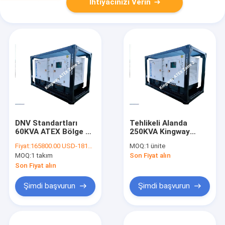
İhtiyacınızı Verin
DNV Standartları
Tehlikeli Alanda
60KVA ATEX Bölge 2
250KVA Kingway
Ekipman Sessiz Dizel
Patlamaya Dayanıklı
Fiyat:
165800.00 USD-181000.00 USD
MOQ:
1 ünite
Jeneratör Seti
Dizel Jeneratör Seti
MOQ:
1 takım
Son Fiyat alın
Son Fiyat alın
Şimdi başvurun
Şimdi başvurun