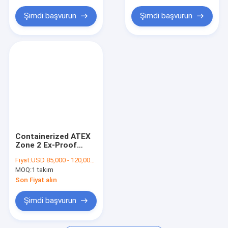
Şimdi başvurun
Şimdi başvurun
Containerized ATEX
Zone 2 Ex-Proof
Diesel Engine Air
Fiyat:
USD 85,000 - 120,000 / Set
Compressor with
MOQ:
1 takım
DNV Frame
Son Fiyat alın
Şimdi başvurun