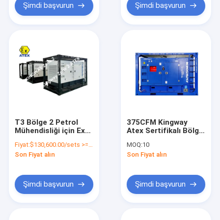
Şimdi başvurun
Şimdi başvurun
T3 Bölge 2 Petrol
375CFM Kingway
Mühendisliği için Ex-
Atex Sertifikalı Bölge
proof jeneratör
2 Patlama Güvenli
Fiyat:
$130,600.00/sets >=1 sets
MOQ:
10
Hava Kompresörü
Son Fiyat alın
Son Fiyat alın
Şimdi başvurun
Şimdi başvurun