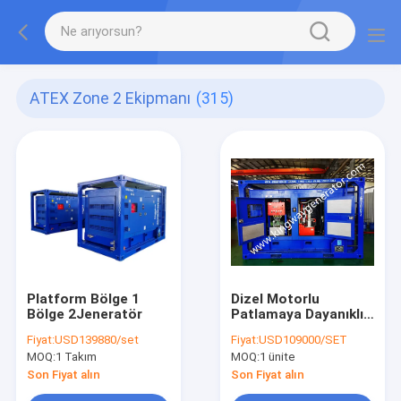
ATEX Zone 2 Ekipmanı
(315)
Platform Bölge 1
Dizel Motorlu
Bölge 2Jeneratör
Patlamaya Dayanıklı
Jeneratör
Fiyat:
USD139880/set
Fiyat:
USD109000/SET
MOQ:
1 Takım
MOQ:
1 ünite
Son Fiyat alın
Son Fiyat alın