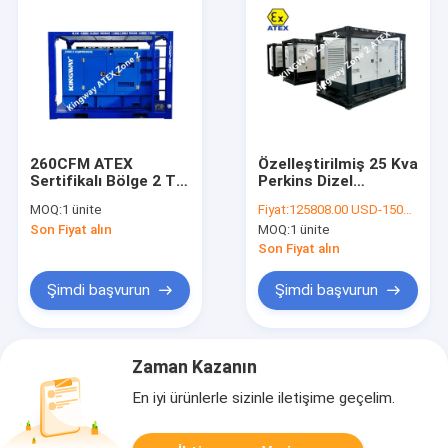
260CFM ATEX
Özelleştirilmiş 25 Kva
Sertifikalı Bölge 2 T3
Perkins Dizel
50Hz Dizel Hava
Jeneratör Seti ATEX
MOQ:
1 ünite
Fiyat:
125808.00 USD-150259.00 USD
Kompresörü Patlama
Sertifikalı Bölge 2
Son Fiyat alın
MOQ:
1 ünite
Korumalı
Son Fiyat alın
Şimdi başvurun
Şimdi başvurun
Zaman Kazanın
En iyi ürünlerle sizinle iletişime geçelim.