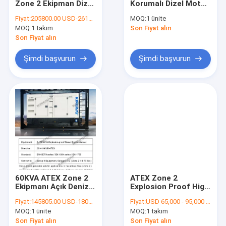
Zone 2 Ekipman Dizel
Korumalı Dizel Motor
Nakliye Konteyner Çerçevesi
Jeneratör Seti
Hava Kompresörü
Fiyat:
205800.00 USD-261000.00 USD
MOQ:
1 ünite
100KVA
186CFM 100 Psi
MOQ:
Taşınabilir Jeneratör
1 takım
Son Fiyat alın
Son Fiyat alın
Dizel Motor Jeneratör Radyatörü
Şimdi başvurun
Şimdi başvurun
Doğalgaz Motoru
Işık kulesi
Kojenerasyon Isı ve Güç
Deniz Dizel Jeneratör
Dirençli Yük Bankası
60KVA ATEX Zone 2
ATEX Zone 2
Dizel Motor Su Pompası
Ekipmanı Açık Deniz
Explosion Proof High
Kaldırma Çerçeveli
Pressure Diesel Sea
Fiyat:
145805.00 USD-180252.00 USD
Fiyat:
USD 65,000 - 95,000 / Set
Sessiz Dizel
Water Pump with
UPS Kesintisiz Güç Kaynağı
MOQ:
1 ünite
MOQ:
1 takım
Jeneratör Seti
DNV Frame
Son Fiyat alın
Son Fiyat alın